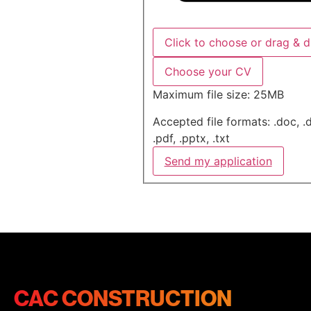
Click to choose or drag & 
Choose your CV
Maximum file size: 25MB
Accepted file formats: .doc, .d
.pdf, .pptx, .txt
Send my application
CAC CONSTRUCTION